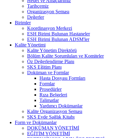
Hedef ve Amaçlarımız
Tarihçemiz
Organizasyon Şeması
Değerler
Birimler
Koordinasyon Merkezi
ESH Birimi Bulunan Hastaneler
ESH Birimi Bulunan ADSM'ler
Kalite Yönetimi
Kalite Yönetim Direktörü
Bölüm Kalite Sorumluları ve Komiteler
Öz Değerlendirme Planı
SKS Eğitim Planı
Doküman ve Formlar
Hasta Dosyası Formları
Formlar
Prosedürler
Rıza Belgeleri
Talimatlar
Yardımcı Dokümanlar
Kalite Organizasyon Şeması
SKS Evde Sağlık Kitabı
Form ve Dokümanlar
DOKÜMAN YÖNETİMİ
EĞİTİM YÖNETİMİ