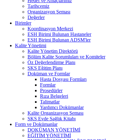
Hedef ve Amaçlarımız
Tarihçemiz
Organizasyon Şeması
Değerler
Birimler
Koordinasyon Merkezi
ESH Birimi Bulunan Hastaneler
ESH Birimi Bulunan ADSM'ler
Kalite Yönetimi
Kalite Yönetim Direktörü
Bölüm Kalite Sorumluları ve Komiteler
Öz Değerlendirme Planı
SKS Eğitim Planı
Doküman ve Formlar
Hasta Dosyası Formları
Formlar
Prosedürler
Rıza Belgeleri
Talimatlar
Yardımcı Dokümanlar
Kalite Organizasyon Şeması
SKS Evde Sağlık Kitabı
Form ve Dokümanlar
DOKÜMAN YÖNETİMİ
EĞİTİM YÖNETİMİ