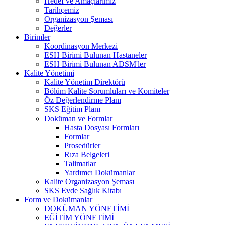
Hedef ve Amaçlarımız
Tarihçemiz
Organizasyon Şeması
Değerler
Birimler
Koordinasyon Merkezi
ESH Birimi Bulunan Hastaneler
ESH Birimi Bulunan ADSM'ler
Kalite Yönetimi
Kalite Yönetim Direktörü
Bölüm Kalite Sorumluları ve Komiteler
Öz Değerlendirme Planı
SKS Eğitim Planı
Doküman ve Formlar
Hasta Dosyası Formları
Formlar
Prosedürler
Rıza Belgeleri
Talimatlar
Yardımcı Dokümanlar
Kalite Organizasyon Şeması
SKS Evde Sağlık Kitabı
Form ve Dokümanlar
DOKÜMAN YÖNETİMİ
EĞİTİM YÖNETİMİ