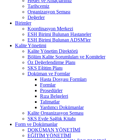
Hedef ve Amaçlarımız
Tarihçemiz
Organizasyon Şeması
Değerler
Birimler
Koordinasyon Merkezi
ESH Birimi Bulunan Hastaneler
ESH Birimi Bulunan ADSM'ler
Kalite Yönetimi
Kalite Yönetim Direktörü
Bölüm Kalite Sorumluları ve Komiteler
Öz Değerlendirme Planı
SKS Eğitim Planı
Doküman ve Formlar
Hasta Dosyası Formları
Formlar
Prosedürler
Rıza Belgeleri
Talimatlar
Yardımcı Dokümanlar
Kalite Organizasyon Şeması
SKS Evde Sağlık Kitabı
Form ve Dokümanlar
DOKÜMAN YÖNETİMİ
EĞİTİM YÖNETİMİ