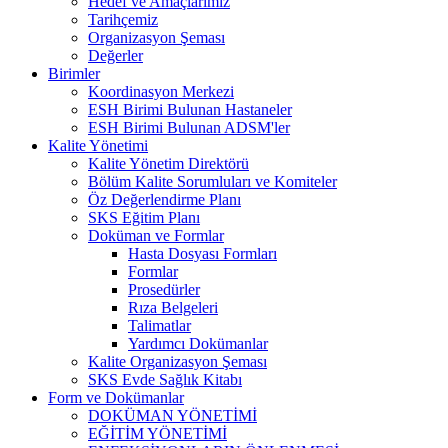
Hedef ve Amaçlarımız
Tarihçemiz
Organizasyon Şeması
Değerler
Birimler
Koordinasyon Merkezi
ESH Birimi Bulunan Hastaneler
ESH Birimi Bulunan ADSM'ler
Kalite Yönetimi
Kalite Yönetim Direktörü
Bölüm Kalite Sorumluları ve Komiteler
Öz Değerlendirme Planı
SKS Eğitim Planı
Doküman ve Formlar
Hasta Dosyası Formları
Formlar
Prosedürler
Rıza Belgeleri
Talimatlar
Yardımcı Dokümanlar
Kalite Organizasyon Şeması
SKS Evde Sağlık Kitabı
Form ve Dokümanlar
DOKÜMAN YÖNETİMİ
EĞİTİM YÖNETİMİ