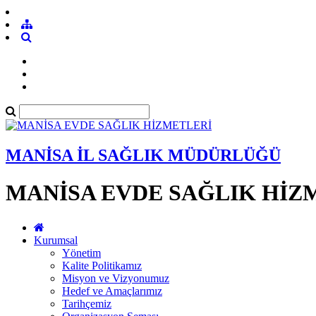
MANİSA İL SAĞLIK MÜDÜRLÜĞÜ
MANİSA EVDE SAĞLIK HİZ
Kurumsal
Yönetim
Kalite Politikamız
Misyon ve Vizyonumuz
Hedef ve Amaçlarımız
Tarihçemiz