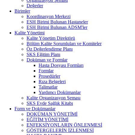
Organizasyon Şeması
Değerler
Birimler
Koordinasyon Merkezi
ESH Birimi Bulunan Hastaneler
ESH Birimi Bulunan ADSM'ler
Kalite Yönetimi
Kalite Yönetim Direktörü
Bölüm Kalite Sorumluları ve Komiteler
Öz Değerlendirme Planı
SKS Eğitim Planı
Doküman ve Formlar
Hasta Dosyası Formları
Formlar
Prosedürler
Rıza Belgeleri
Talimatlar
Yardımcı Dokümanlar
Kalite Organizasyon Şeması
SKS Evde Sağlık Kitabı
Form ve Dokümanlar
DOKÜMAN YÖNETİMİ
EĞİTİM YÖNETİMİ
ENFEKSİYONLARIN ÖNLENMESİ
GÖSTERGELERİN İZLENMESİ